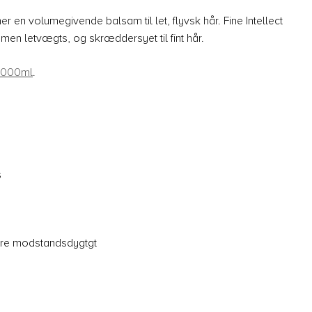
er en volumegivende balsam til let, flyvsk hår. Fine Intellect
men letvægts, og skræddersyet til fint hår.
1000ml
.
s
mere modstandsdygtgt