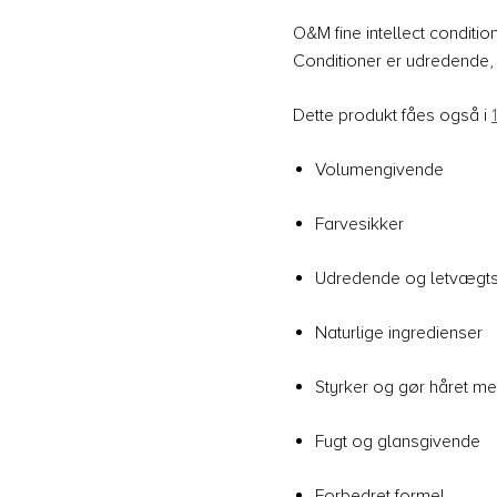
O&M fine intellect condition
Conditioner er udredende, 
Dette produkt fåes også i
Volumengivende
Farvesikker
Udredende og letvægt
Naturlige ingredienser
Styrker og gør håret 
Fugt og glansgivende
Forbedret formel