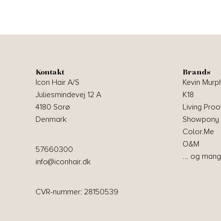
Kontakt
Brands
Icon Hair A/S
Kevin Murp
Juliesmindevej 12 A
K18
4180 Sorø
Living Proo
Denmark
Showpony
Color.Me
O&M
57660300
... og mang
info@iconhair.dk
CVR-nummer: 28150539