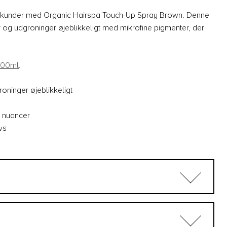
 sekunder med Organic Hairspa Touch-Up Spray Brown. Denne
 og udgroninger øjeblikkeligt med mikrofine pigmenter, der
.
100ml
.
oninger øjeblikkeligt
e nuancer
vs