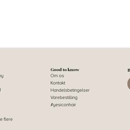
Good to know
B
hy
Om os
Kontakt
f
Handelsbetingelser
Varebestilling
#yesiconhair
e flere