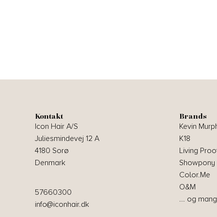
Kontakt
Brands
Icon Hair A/S
Kevin Murp
Juliesmindevej 12 A
K18
4180 Sorø
Living Proo
Denmark
Showpony
Color.Me
O&M
57660300
... og mang
info@iconhair.dk