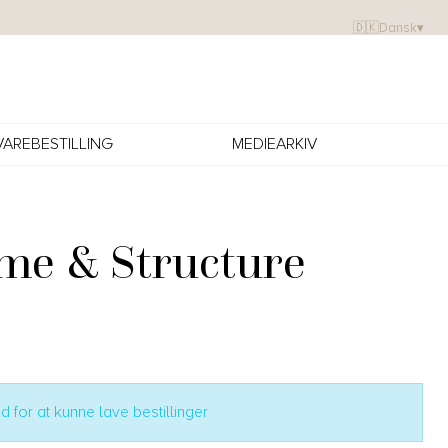
🇩🇰
Dansk
▾
VAREBESTILLING
MEDIEARKIV
me & Structure
 for at kunne lave bestillinger