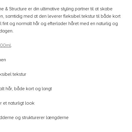
& Structure er din ultimative styling partner til at skabe
, samtidig med at den leverer fleksibel tekstur til både kort
il fint og normalt hår og efterlader håret med en naturlig og
e dagen.
100ml
.
men
ksibel tekstur
malt hår, både kort og langt
 et naturligt look
dderne og strukturerer længderne