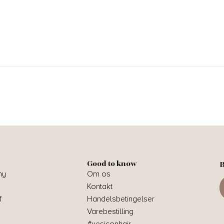
Good to know
B
hy
Om os
Kontakt
f
Handelsbetingelser
Varebestilling