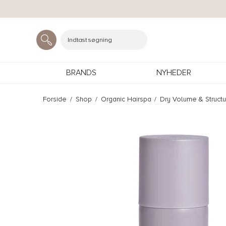
Indtast søgning
BRANDS
NYHEDER
Forside
/
Shop
/
Organic Hairspa
/
Dry Volume & Struct