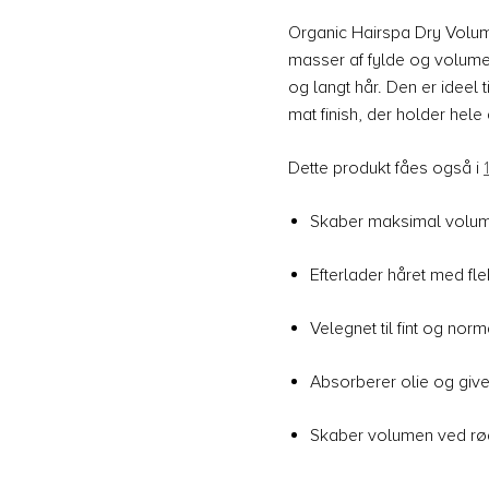
Organic Hairspa Dry Volume 
masser af fylde og volumen
og langt hår. Den er ideel t
mat finish, der holder hel
Dette produkt fåes også i
Skaber maksimal volu
Efterlader håret med fle
Velegnet til fint og nor
Absorberer olie og giver
Skaber volumen ved rø