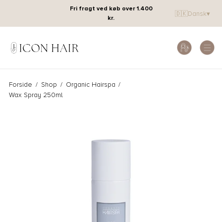
Fri fragt ved køb over 1.400
🇩🇰
Dansk
▾
kr.
Forside
/
Shop
/
Organic Hairspa
/
Wax Spray 250ml