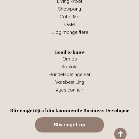
Living Proof
Showpony
Color.Me
O&M
... og mange flere
Good to know
Om os
Kontakt
Handelsbetingelser
Varebestilling
#yesiconhair
Bliv ringet ор af din kommende Business Developer
Bliv ringet op