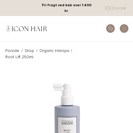
Fri fragt ved køb over 1.400
🇩🇰
Dansk
▾
kr.
Forside
/
Shop
/
Organic Hairspa
/
Root Lift 250ml