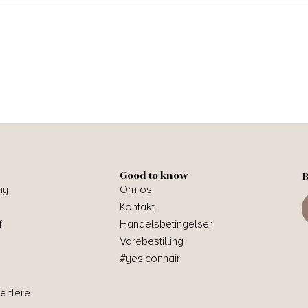
Good to know
B
hy
Om os
Kontakt
f
Handelsbetingelser
Varebestilling
#yesiconhair
e flere