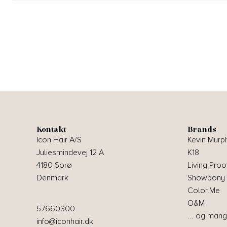
Kontakt
Brands
Icon Hair A/S
Kevin Murp
Juliesmindevej 12 A
K18
4180 Sorø
Living Proo
Denmark
Showpony
Color.Me
O&M
57660300
... og mang
info@iconhair.dk