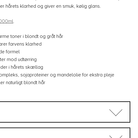
r hårets klarhed og giver en smuk, kølig glans.
000ml
.
arme toner i blondt og gråt hår
rer farvens klarhed
nde formel
tter mod udtørring
der i hårets skællag
ompleks, sojaproteiner og mandelolie for ekstra pleje
ller naturligt blondt hår