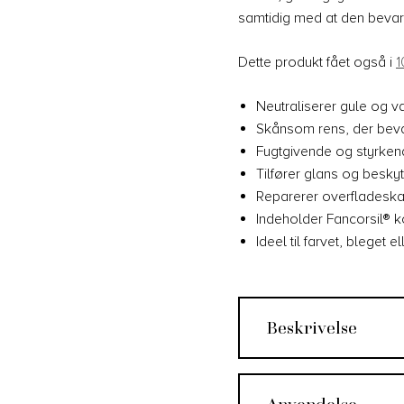
samtidig med at den bevare
Dette produkt fået også i
1
Neutraliserer gule og v
Skånsom rens, der beva
Fugtgivende og styrke
Tilfører glans og besky
Reparerer overfladeska
Indeholder Fancorsil® k
Ideel til farvet, bleget e
Beskrivelse
Anvendelse