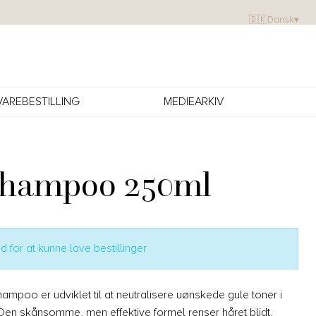
🇩🇰
Dansk
▾
VAREBESTILLING
MEDIEARKIV
Shampoo 250ml
 for at kunne lave bestillinger
mpoo er udviklet til at neutralisere uønskede gule toner i
. Den skånsomme, men effektive formel renser håret blidt,