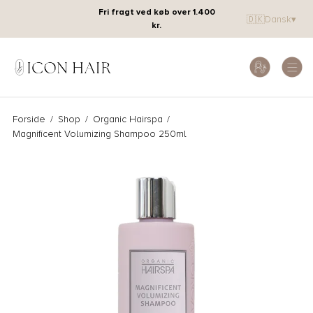
Fri fragt ved køb over 1.400
🇩🇰
Dansk
▾
kr.
Forside
/
Shop
/
Organic Hairspa
/
Magnificent Volumizing Shampoo 250ml