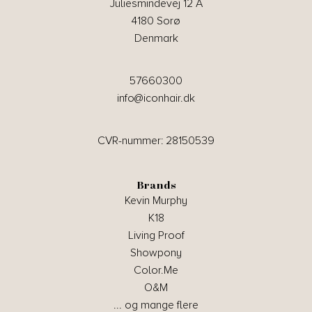
Juliesmindevej 12 A
4180 Sorø
Denmark
57660300
info@iconhair.dk
CVR-nummer: 28150539
Brands
Kevin Murphy
K18
Living Proof
Showpony
Color.Me
O&M
... og mange flere