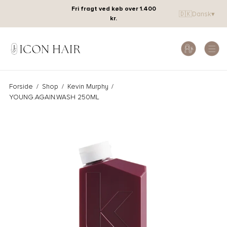
Fri fragt ved køb over 1.400
🇩🇰
Dansk
▾
kr.
Forside
/
Shop
/
Kevin Murphy
/
YOUNG.AGAIN.WASH 250ML