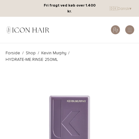
Fri fragt ved køb over 1.400
🇩🇰
Dansk
▾
kr.
Forside
/
Shop
/
Kevin Murphy
/
HYDRATE-ME.RINSE 250ML