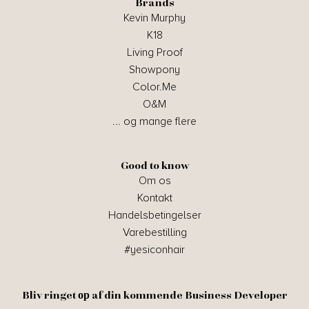
Brands
Kevin Murphy
K18
Living Proof
Showpony
Color.Me
O&M
... og mange flere
Good to know
Om os
Kontakt
Handelsbetingelser
Varebestilling
#yesiconhair
Bliv ringet ор af din kommende Business Developer