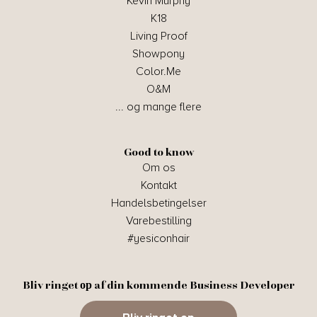
Kevin Murphy
K18
Living Proof
Showpony
Color.Me
O&M
... og mange flere
Good to know
Om os
Kontakt
Handelsbetingelser
Varebestilling
#yesiconhair
Bliv ringet ор af din kommende Business Developer