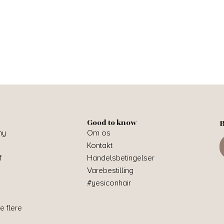
Good to know
B
hy
Om os
Kontakt
f
Handelsbetingelser
Varebestilling
#yesiconhair
e flere