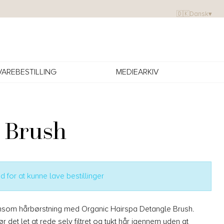
🇩🇰
Dansk
▾
VAREBESTILLING
MEDIEARKIV
 Brush
 for at kunne lave bestillinger
nsom hårbørstning med Organic Hairspa Detangle Brush.
 det let at rede selv filtret og tykt hår igennem uden at