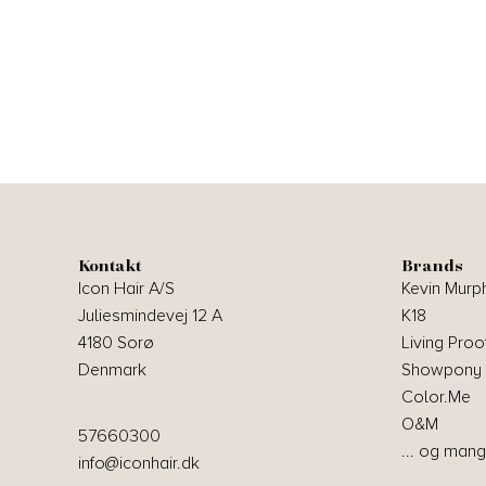
Kontakt
Brands
Icon Hair A/S
Kevin Murp
Juliesmindevej 12 A
K18
4180 Sorø
Living Proo
Denmark
Showpony
Color.Me
O&M
57660300
... og mang
info@iconhair.dk