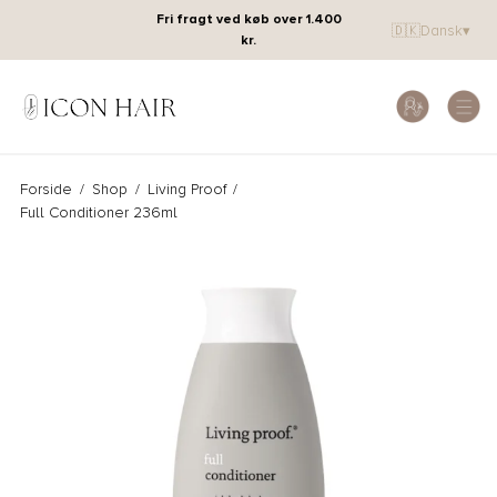
Fri fragt ved køb over 1.400
🇩🇰
Dansk
▾
kr.
Forside
/
Shop
/
Living Proof
/
Full Conditioner 236ml