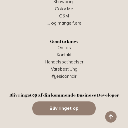
Showpony
Color.Me
O&M
... og mange flere
Good to know
Om os
Kontakt
Handelsbetingelser
Varebestilling
#yesiconhair
Bliv ringet ор af din kommende Business Developer
Bliv ringet op