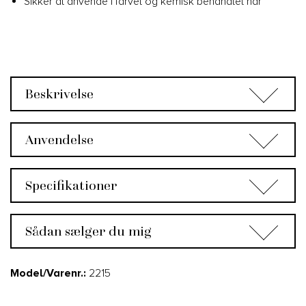
Sikker at anvende i farvet og kemisk behandlet hår
Beskrivelse
Anvendelse
Specifikationer
Sådan sælger du mig
Model/Varenr.:
2215