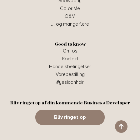
Showpony
Color.Me
O&M
... og mange flere
Good to know
Om os
Kontakt
Handelsbetingelser
Varebestilling
#yesiconhair
Bliv ringet ор af din kommende Business Developer
Bliv ringet op