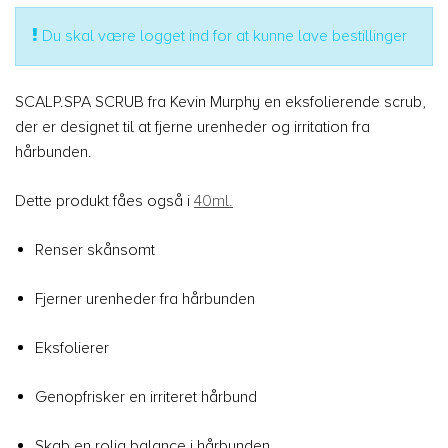
Du skal være logget ind for at kunne lave bestillinger
SCALP.SPA SCRUB fra Kevin Murphy en eksfolierende scrub,
der er designet til at fjerne urenheder og irritation fra
hårbunden.
Dette produkt fåes også i
40ml.
Renser skånsomt
Fjerner urenheder fra hårbunden
Eksfolierer
Genopfrisker en irriteret hårbund
Skab en rolig balance i hårbunden