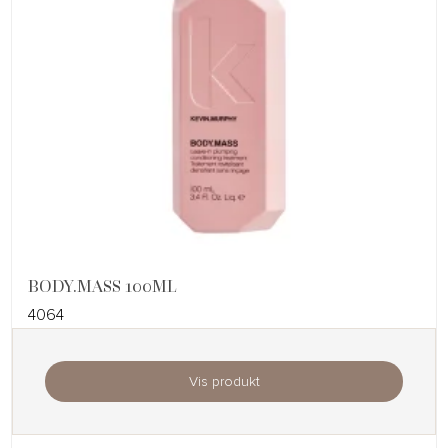
BODY.MASS 100ML
4064
Vis produkt