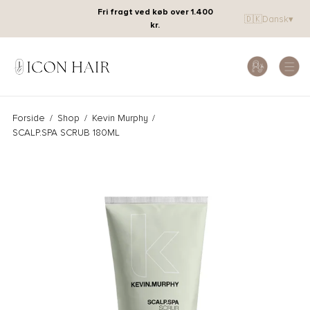
Fri fragt ved køb over 1.400
🇩🇰
Dansk
▾
kr.
Forside
/
Shop
/
Kevin Murphy
/
SCALP.SPA SCRUB 180ML