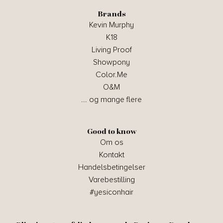
Brands
Kevin Murphy
K18
Living Proof
Showpony
Color.Me
O&M
... og mange flere
Good to know
Om os
Kontakt
Handelsbetingelser
Varebestilling
#yesiconhair