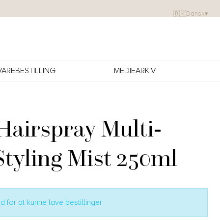
🇩🇰
Dansk
▾
VAREBESTILLING
MEDIEARKIV
airspray Multi-
Styling Mist 250ml
 for at kunne lave bestillinger