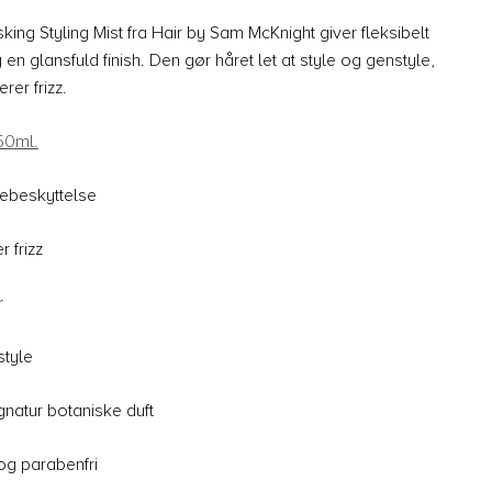
ing Styling Mist fra Hair by Sam McKnight giver fleksibelt
n glansfuld finish. Den gør håret let at style og genstyle,
rer frizz.
50ml.
mebeskyttelse
r frizz
er
style
gnatur botaniske duft
 og parabenfri