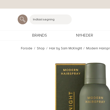
Indtast søgning
BRANDS
NYHEDER
Forside
/
Shop
/
Hair by Sam McKnight
/
Modern Hairspra