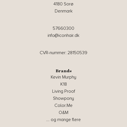
4180 Sorø
Denmark
57660300
info@iconhair.dk
CVR-nummer: 28150539
Brands
Kevin Murphy
K18
Living Proof
Showpony
Color.Me
O&M
... og mange flere