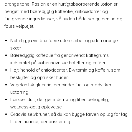
orange tone. Pasion er en hurtigtabsorberende lotion er
beriget med bæredygtig kaffeolie, antioxidanter og
fugtgivende ingredienser, så huden både ser gylden ud og
føles velplejet.
Naturlig, jævn brunfarve uden striber og uden orange
skær
Bæredygtig kaffeolie fra genanvendt kaffegrums
indsamlet på københavnske hoteller og caféer
Højt indhold af antioxidanter, E‑vitamin og koffein, som
beskytter og opfrisker huden
Vegetabilsk glycerin, der binder fugt og modvirker
udtørring
Lækker duft, der gør indsmøring til en behagelig,
wellness‑agtig oplevelse
Gradvis selvbruner, så du kan bygge farven op lag for lag
til den nuance, der passer dig