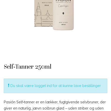
Self-Tanner 250ml
Du skal være logget ind for at kunne lave bestillinger
Pasión Self‑tanner er en lækker, fugtgivende selvbruner, der
giver en naturlig, jævn solbrun glød – uden striber og uden