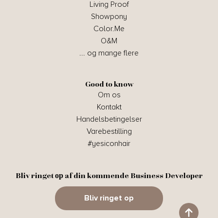
Living Proof
Showpony
Color.Me
O&M
... og mange flere
Good to know
Om os
Kontakt
Handelsbetingelser
Varebestilling
#yesiconhair
Bliv ringet ор af din kommende Business Developer
Bliv ringet op