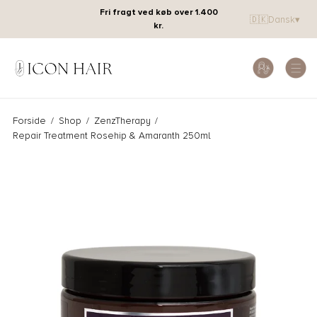
Fri fragt ved køb over 1.400
🇩🇰
Dansk
▾
kr.
Forside
/
Shop
/
ZenzTherapy
/
Repair Treatment Rosehip & Amaranth 250ml