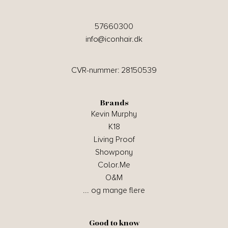
57660300
info@iconhair.dk
CVR-nummer: 28150539
Brands
Kevin Murphy
K18
Living Proof
Showpony
Color.Me
O&M
... og mange flere
Good to know