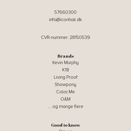
57660300
info@iconhair.dk
CVR-nummer: 28150539
Brands
Kevin Murphy
K18
Living Proof
Showpony
Color.Me
O&M
... og mange flere
Good to know