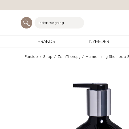
Indtast søgning
BRANDS
NYHEDER
Forside
/
Shop
/
ZenzTherapy
/
Harmonizing Shampoo S