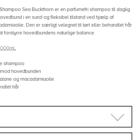
Shampoo Sea Buckthorn er en parfumefri shampoo til daglig
hovedbund i en sund og fleksibel tilstand ved hjælp af
amiaolie. Den er særligt velegnet til tørt eller behandlet hår
 forstyrre hovedbundens naturlige balance.
1000ml
.
nde shampoo
m mod hovedbunden
qualane og macadamiaolie
andlet hår