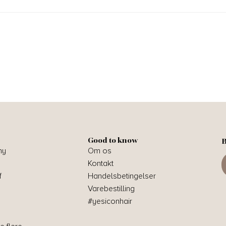
Good to know
B
hy
Om os
Kontakt
f
Handelsbetingelser
Varebestilling
#yesiconhair