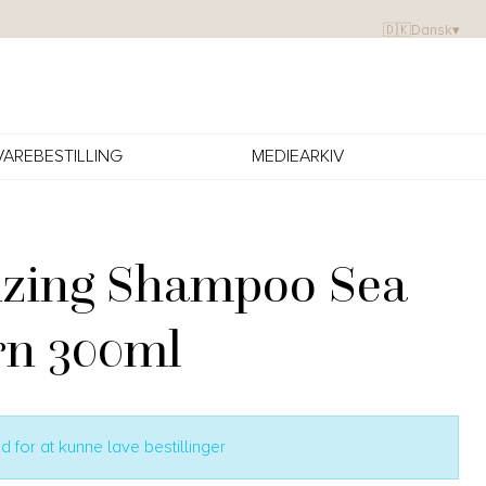
🇩🇰
Dansk
▾
VAREBESTILLING
MEDIEARKIV
zing Shampoo Sea
rn 300ml
 for at kunne lave bestillinger