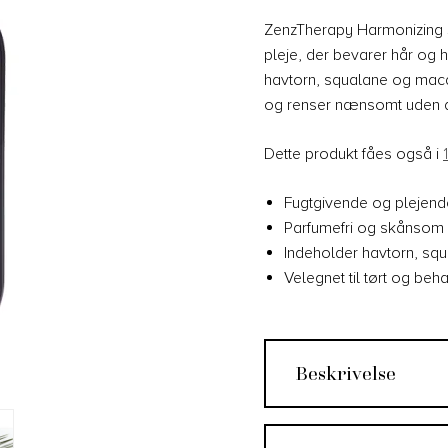
ZenzTherapy Harmonizing 
pleje, der bevarer hår og 
havtorn, squalane og macad
og renser nænsomt uden at
Dette produkt fåes også i
Fugtgivende og pleje
Parfumefri og skånso
Indeholder havtorn, s
Velegnet til tørt og beh
Beskrivelse